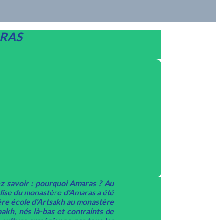
ARAS
z savoir : pourquoi Amaras ? Au
lise du monastère d'Amaras a été
ière école d'Artsakh au monastère
akh, nés là-bas et contrai
nts de