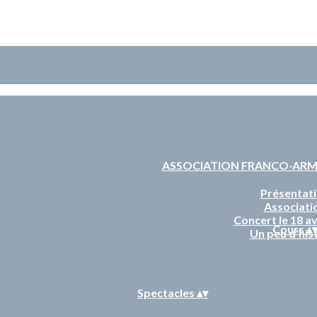
ASSOCIATION FRANCO-AR
Présentat
Associati
Concert le 18 av
Cours
▴
Un peu d'his
Spectacles
▴
▾