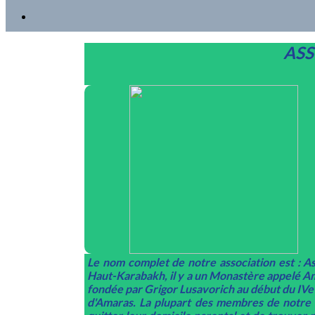
ASS
Le nom complet de notre association est : 
Haut-Karabakh, il y a un Monastère appelé Am
fondée par Grigor Lusavorich au début du IVe
d'Amaras. La plupart des membres de notre a