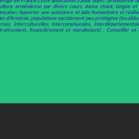
refuge en France.Cette association a pour objet : promouvoir l
lture arménienne par divers cours, danse chant, langue et li
ançaise:; Apporter une assistance et aide humanitaire et réalis
es d’Arménie, populations socialement peu protégées (invalides
rses, interculturelles, intercommunales, interdépartementale
strativement, financièrement et moralement) ; Conseiller e