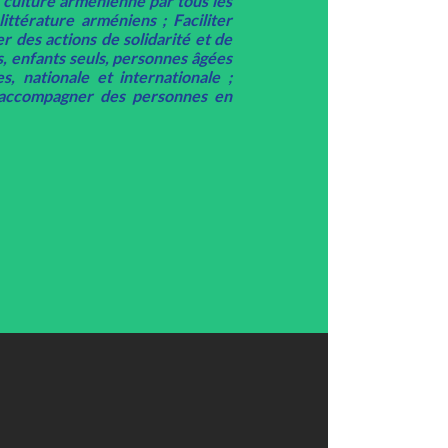
a culture arménienne par tous les
ttérature arméniens ; Faciliter
er des actions de solidarité et de
, enfants seuls, personnes âgées
s, nationale et internationale ;
t accompagner des personnes en